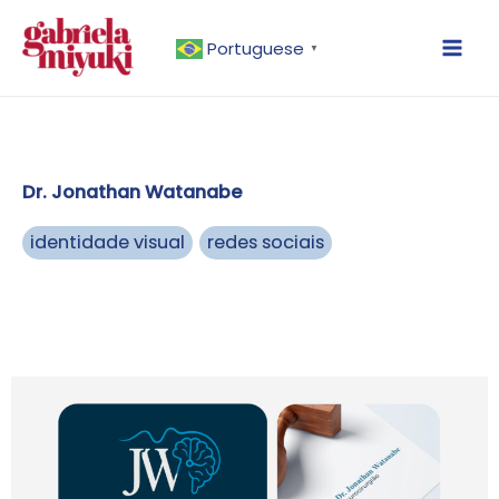
Ir
Mai
para
Portuguese
▼
Men
o
conteúdo
Dr. Jonathan Watanabe
identidade visual
redes sociais