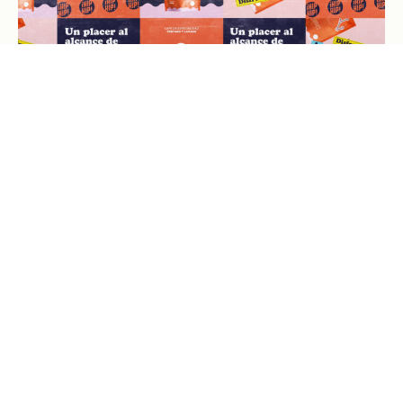
Eleifend et quis
Visual Identity
Pulvinar libero risus
Visual effect